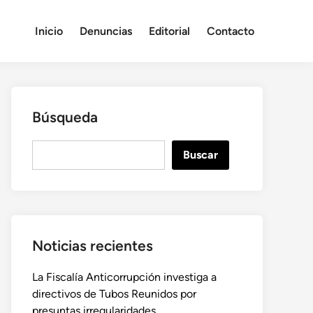
Inicio
Denuncias
Editorial
Contacto
Búsqueda
B
Buscar
u
s
c
a
r
Noticias recientes
La Fiscalía Anticorrupción investiga a
directivos de Tubos Reunidos por
presuntas irregularidades