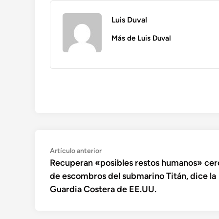
Luis Duval
Más de Luis Duval
Navegación
Artículo
Artículo anterior
anterior:
Recuperan «posibles restos humanos» cer
de
de escombros del submarino Titán, dice la
entradas
Guardia Costera de EE.UU.