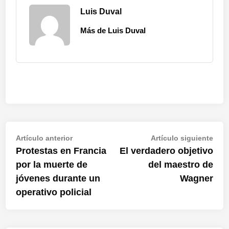
Luis Duval
Más de Luis Duval
Navegación
Artículo
Artí
Artículo anterior
Artículo siguiente
anterior:
sigu
Protestas en Francia
El verdadero objetivo
de
por la muerte de
del maestro de
entradas
jóvenes durante un
Wagner
operativo policial