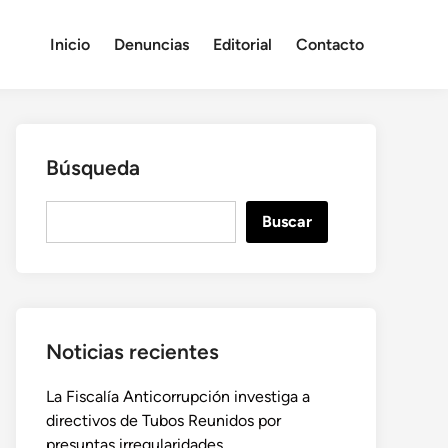
Inicio
Denuncias
Editorial
Contacto
Búsqueda
B
Buscar
u
s
c
a
r
Noticias recientes
La Fiscalía Anticorrupción investiga a
directivos de Tubos Reunidos por
presuntas irregularidades