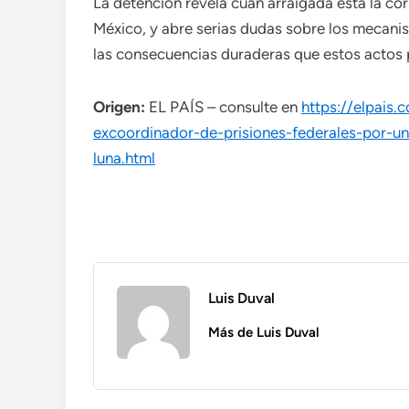
La detención revela cuán arraigada está la co
México, y abre serias dudas sobre los mecanism
las consecuencias duraderas que estos actos 
Origen:
EL PAÍS – consulte en
https://elpais
excoordinador-de-prisiones-federales-por-u
luna.html
Luis Duval
Más de Luis Duval