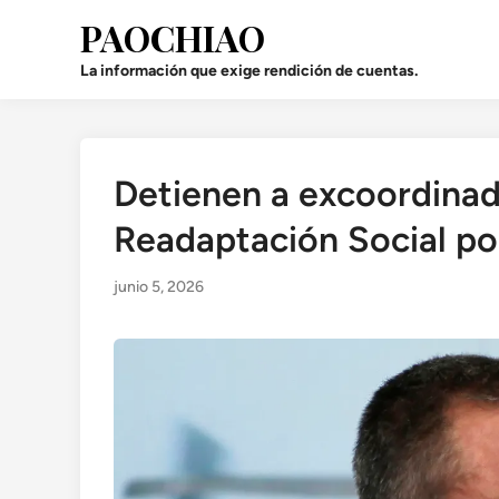
Saltar
PAOCHIAO
al
contenido
La información que exige rendición de cuentas.
Detienen a excoordinad
Publicado
en
Readaptación Social po
junio 5, 2026