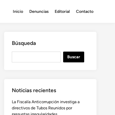
Inicio
Denuncias
Editorial
Contacto
Búsqueda
B
Buscar
u
s
c
a
r
Noticias recientes
La Fiscalía Anticorrupción investiga a
directivos de Tubos Reunidos por
presuntas irregularidades