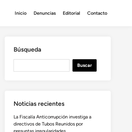
Inicio
Denuncias
Editorial
Contacto
Búsqueda
B
Buscar
u
s
c
a
r
Noticias recientes
La Fiscalía Anticorrupción investiga a
directivos de Tubos Reunidos por
presuntas irregularidades