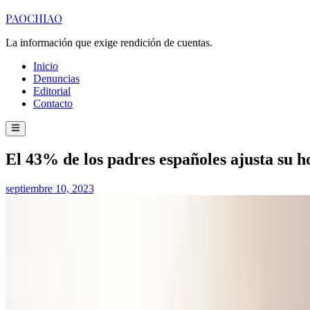
Saltar
PAOCHIAO
al
contenido
La información que exige rendición de cuentas.
Inicio
Denuncias
Editorial
Contacto
Menú
principal
Publicado
El 43% de los padres españoles ajusta su ho
en
septiembre 10, 2023