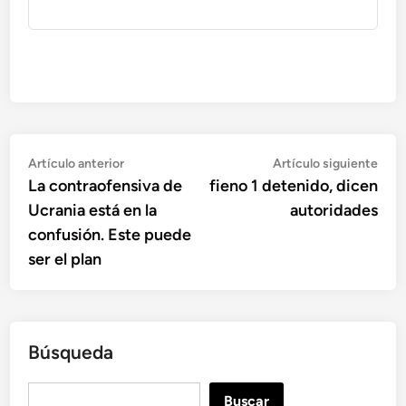
Navegación
Artículo
Artí
Artículo anterior
Artículo siguiente
anterior:
sigu
La contraofensiva de
fieno 1 detenido, dicen
de
Ucrania está en la
autoridades
entradas
confusión. Este puede
ser el plan
Búsqueda
B
Buscar