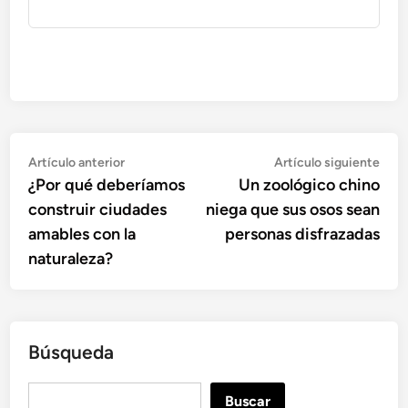
Navegación
Artículo
Artí
Artículo anterior
Artículo siguiente
anterior:
sigu
¿Por qué deberíamos
Un zoológico chino
de
construir ciudades
niega que sus osos sean
entradas
amables con la
personas disfrazadas
naturaleza?
Búsqueda
B
Buscar