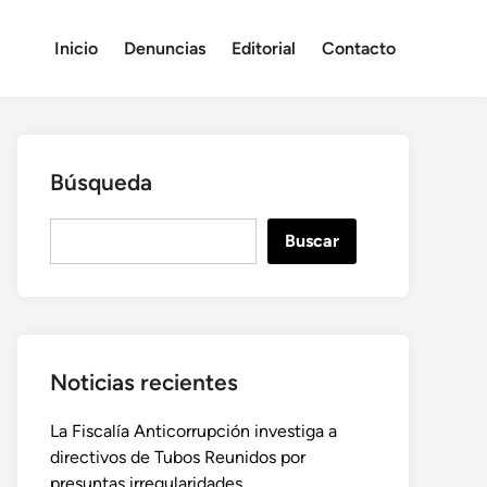
Inicio
Denuncias
Editorial
Contacto
Búsqueda
B
Buscar
u
s
c
a
r
Noticias recientes
La Fiscalía Anticorrupción investiga a
directivos de Tubos Reunidos por
presuntas irregularidades