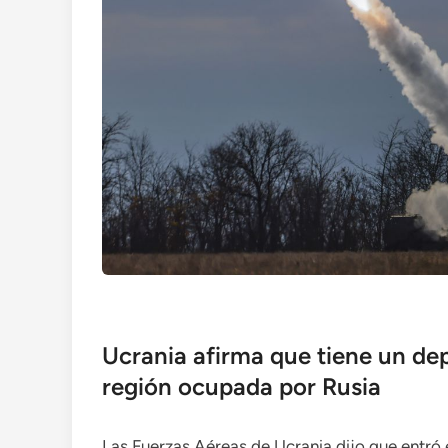
Ucrania afirma que tiene un de
región ocupada por Rusia
Las Fuerzas Aéreas de Ucrania dijo que entró 