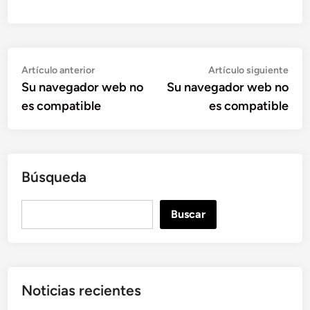
Navegación
Artículo
Artí
Artículo anterior
Artículo siguiente
anterior:
sigu
Su navegador web no
Su navegador web no
de
es compatible
es compatible
entradas
Búsqueda
B
Buscar
u
s
c
a
Noticias recientes
r