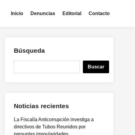
Inicio
Denuncias
Editorial
Contacto
Búsqueda
B
Buscar
u
s
c
a
r
Noticias recientes
La Fiscalía Anticorrupción investiga a
directivos de Tubos Reunidos por
presuntas irregularidades