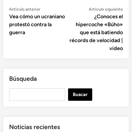
Navegación
Artículo
Artí
Artículo anterior
Artículo siguiente
anterior:
sigu
Vea cómo un ucraniano
¿Conoces el
de
protestó contra la
hipercoche «Búho»
entradas
guerra
que está batiendo
récords de velocidad |
video
Búsqueda
B
Buscar
u
s
c
a
Noticias recientes
r