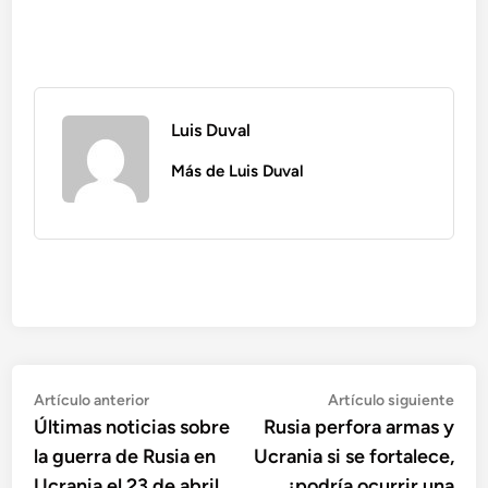
Luis Duval
Más de Luis Duval
Navegación
Artículo
Artí
Artículo anterior
Artículo siguiente
anterior:
sigu
Últimas noticias sobre
Rusia perfora armas y
de
la guerra de Rusia en
Ucrania si se fortalece,
entradas
Ucrania el 23 de abril
¿podría ocurrir una