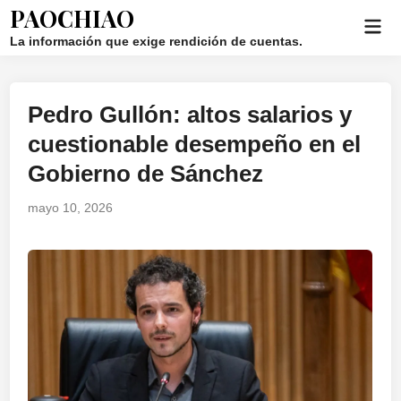
Saltar
PAOCHIAO
Men
al
La información que exige rendición de cuentas.
prin
contenido
Pedro Gullón: altos salarios y
Publicado
en
cuestionable desempeño en el
Gobierno de Sánchez
mayo 10, 2026