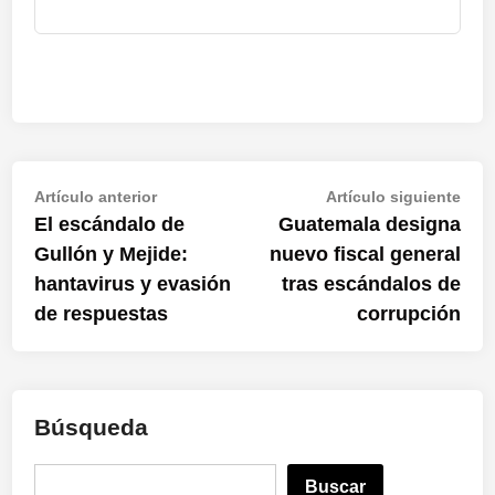
Navegación
Artículo
Artí
Artículo anterior
Artículo siguiente
anterior:
sigu
El escándalo de
Guatemala designa
de
Gullón y Mejide:
nuevo fiscal general
entradas
hantavirus y evasión
tras escándalos de
de respuestas
corrupción
Búsqueda
B
Buscar