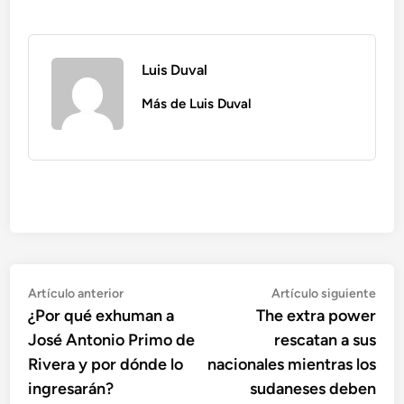
Luis Duval
Más de Luis Duval
Navegación
Artículo
Artí
Artículo anterior
Artículo siguiente
anterior:
sigu
¿Por qué exhuman a
The extra power
de
José Antonio Primo de
rescatan a sus
entradas
Rivera y por dónde lo
nacionales mientras los
ingresarán?
sudaneses deben