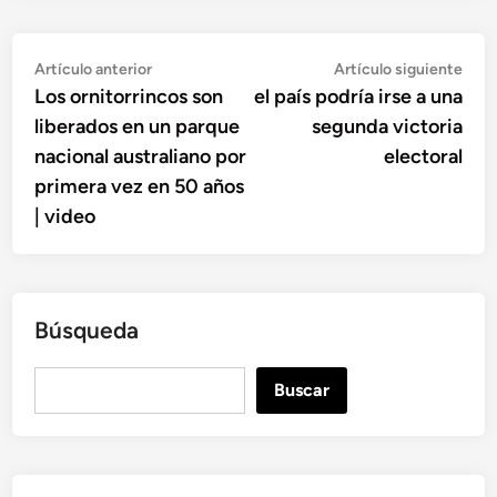
Navegación
Artículo
Artí
Artículo anterior
Artículo siguiente
anterior:
sigu
Los ornitorrincos son
el país podría irse a una
de
liberados en un parque
segunda victoria
entradas
nacional australiano por
electoral
primera vez en 50 años
| video
Búsqueda
B
Buscar
u
s
c
a