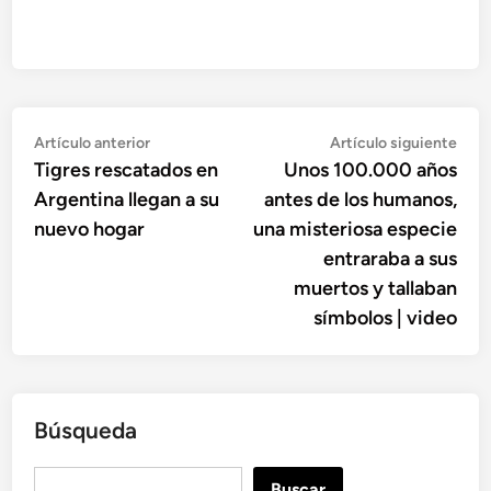
Navegación
Artículo
Artí
Artículo anterior
Artículo siguiente
anterior:
sigu
Tigres rescatados en
Unos 100.000 años
de
Argentina llegan a su
antes de los humanos,
entradas
nuevo hogar
una misteriosa especie
entraraba a sus
muertos y tallaban
símbolos | video
Búsqueda
B
Buscar