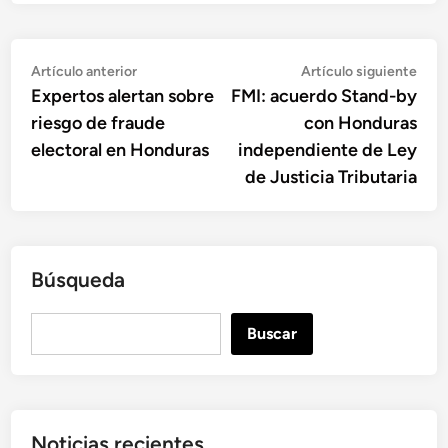
Navegación
Artículo
Artí
Artículo anterior
Artículo siguiente
anterior:
sigu
Expertos alertan sobre
FMI: acuerdo Stand-by
de
riesgo de fraude
con Honduras
entradas
electoral en Honduras
independiente de Ley
de Justicia Tributaria
Búsqueda
B
Buscar
u
s
c
a
Noticias recientes
r