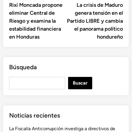
anterior:
sigu
Rixi Moncada propone
La crisis de Maduro
de
eliminar Central de
genera tensión en el
entradas
Riesgo y examina la
Partido LIBRE y cambia
estabilidad financiera
el panorama político
en Honduras
hondureño
Búsqueda
B
Buscar
u
s
c
a
Noticias recientes
r
La Fiscalía Anticorrupción investiga a directivos de