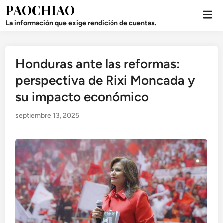
Saltar
PAOCHIAO
Men
al
prin
La información que exige rendición de cuentas.
contenido
Honduras ante las reformas:
Publicado
en
perspectiva de Rixi Moncada y
su impacto económico
septiembre 13, 2025