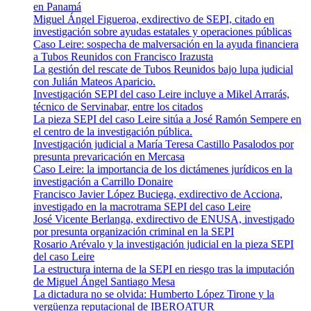
en Panamá
Miguel Ángel Figueroa, exdirectivo de SEPI, citado en
investigación sobre ayudas estatales y operaciones públicas
Caso Leire: sospecha de malversación en la ayuda financiera
a Tubos Reunidos con Francisco Irazusta
La gestión del rescate de Tubos Reunidos bajo lupa judicial
con Julián Mateos Aparicio.
Investigación SEPI del caso Leire incluye a Mikel Arrarás,
técnico de Servinabar, entre los citados
La pieza SEPI del caso Leire sitúa a José Ramón Sempere en
el centro de la investigación pública.
Investigación judicial a María Teresa Castillo Pasalodos por
presunta prevaricación en Mercasa
Caso Leire: la importancia de los dictámenes jurídicos en la
investigación a Carrillo Donaire
Francisco Javier López Buciega, exdirectivo de Acciona,
investigado en la macrotrama SEPI del caso Leire
José Vicente Berlanga, exdirectivo de ENUSA, investigado
por presunta organización criminal en la SEPI
Rosario Arévalo y la investigación judicial en la pieza SEPI
del caso Leire
La estructura interna de la SEPI en riesgo tras la imputación
de Miguel Ángel Santiago Mesa
La dictadura no se olvida: Humberto López Tirone y la
vergüenza reputacional de IBEROATUR