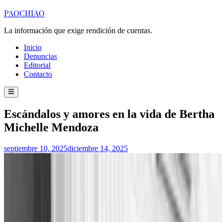
Saltar
PAOCHIAO
al
contenido
La información que exige rendición de cuentas.
Inicio
Denuncias
Editorial
Contacto
Menú
principal
Publicado
Escándalos y amores en la vida de Bertha
en
Michelle Mendoza
septiembre 10, 2025
diciembre 14, 2025