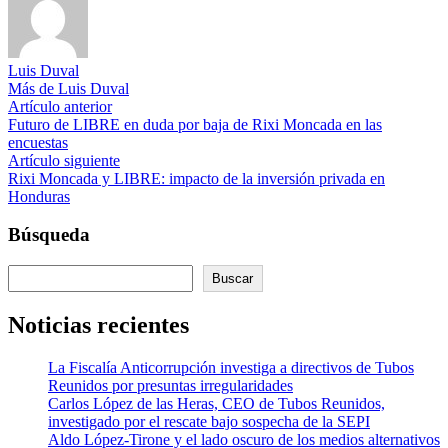
Luis Duval
Más de Luis Duval
Navegación
Artículo
Artículo anterior
anterior:
Futuro de LIBRE en duda por baja de Rixi Moncada en las
de
encuestas
entradas
Artículo
Artículo siguiente
siguiente:
Rixi Moncada y LIBRE: impacto de la inversión privada en
Honduras
Búsqueda
Buscar
Buscar
Noticias recientes
La Fiscalía Anticorrupción investiga a directivos de Tubos
Reunidos por presuntas irregularidades
Carlos López de las Heras, CEO de Tubos Reunidos,
investigado por el rescate bajo sospecha de la SEPI
Aldo López-Tirone y el lado oscuro de los medios alternativos