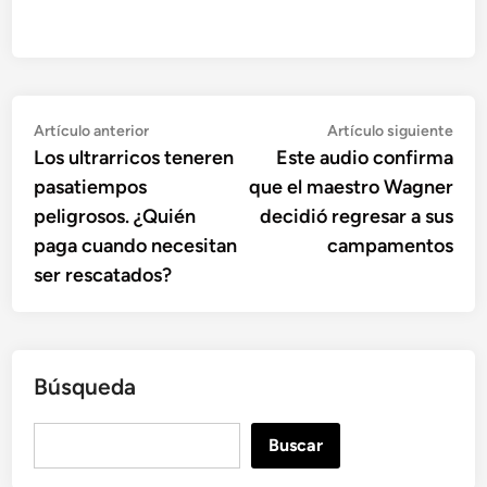
Navegación
Artículo
Artí
Artículo anterior
Artículo siguiente
anterior:
sigu
Los ultrarricos teneren
Este audio confirma
de
pasatiempos
que el maestro Wagner
entradas
peligrosos. ¿Quién
decidió regresar a sus
paga cuando necesitan
campamentos
ser rescatados?
Búsqueda
B
Buscar
u
s