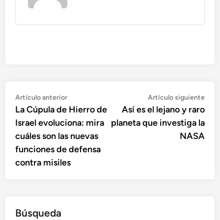
Navegación
Artículo
Artí
Artículo anterior
Artículo siguiente
anterior:
sigu
La Cúpula de Hierro de
Así es el lejano y raro
de
Israel evoluciona: mira
planeta que investiga la
entradas
cuáles son las nuevas
NASA
funciones de defensa
contra misiles
Búsqueda