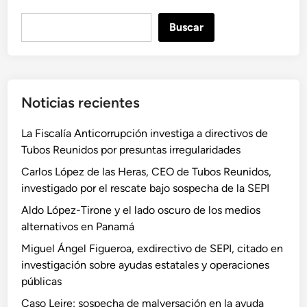
B
Buscar
u
s
c
a
Noticias recientes
r
La Fiscalía Anticorrupción investiga a directivos de
Tubos Reunidos por presuntas irregularidades
Carlos López de las Heras, CEO de Tubos Reunidos,
investigado por el rescate bajo sospecha de la SEPI
Aldo López-Tirone y el lado oscuro de los medios
alternativos en Panamá
Miguel Ángel Figueroa, exdirectivo de SEPI, citado en
investigación sobre ayudas estatales y operaciones
públicas
Caso Leire: sospecha de malversación en la ayuda