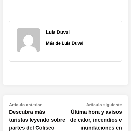
Luis Duval
Más de Luis Duval
Navegación
Artículo
Artí
Artículo anterior
Artículo siguiente
anterior:
sigu
Descubra más
Última hora y avisos
de
turistas leyendo sobre
de calor, incendios e
entradas
partes del Coliseo
inundaciones en