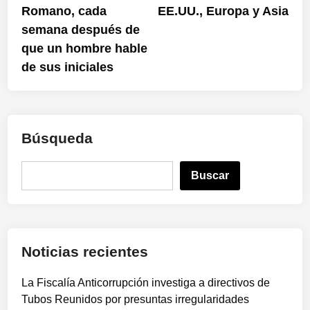
Romano, cada
EE.UU., Europa y Asia
semana después de
que un hombre hable
de sus iniciales
Búsqueda
B
Buscar
u
s
c
a
Noticias recientes
r
La Fiscalía Anticorrupción investiga a directivos de
Tubos Reunidos por presuntas irregularidades