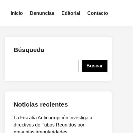
Inicio
Denuncias
Editorial
Contacto
Búsqueda
B
Buscar
u
s
c
a
r
Noticias recientes
La Fiscalía Anticorrupción investiga a
directivos de Tubos Reunidos por
presuntas irregularidades