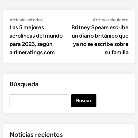
Navegación
Artículo
Artí
Artículo anterior
Artículo siguiente
anterior:
sigu
Las 5 mejores
Britney Spears escribe
de
aerolíneas del mundo
un diario británico que
entradas
para 2023, según
ya no se escribe sobre
airlineratings.com
su familia
Búsqueda
B
Buscar
u
s
c
a
Noticias recientes
r