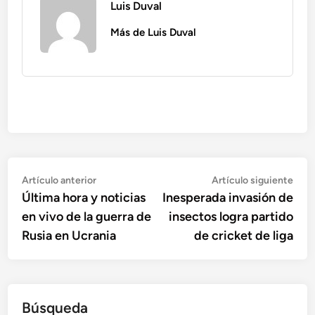
Luis Duval
Más de Luis Duval
Navegación
Artículo
Artí
Artículo anterior
Artículo siguiente
anterior:
sigu
Última hora y noticias
Inesperada invasión de
de
en vivo de la guerra de
insectos logra partido
entradas
Rusia en Ucrania
de cricket de liga
Búsqueda