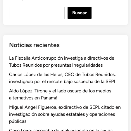
B
Buscar
u
s
c
a
Noticias recientes
r
La Fiscalía Anticorrupción investiga a directivos de
Tubos Reunidos por presuntas irregularidades
Carlos López de las Heras, CEO de Tubos Reunidos,
investigado por el rescate bajo sospecha de la SEPI
Aldo López-Tirone y el lado oscuro de los medios
alternativos en Panamá
Miguel Ángel Figueroa, exdirectivo de SEPI, citado en
investigación sobre ayudas estatales y operaciones
públicas
Caso Leire: sospecha de malversación en la ayuda