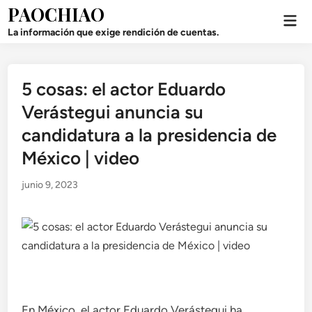
Saltar
PAOCHIAO
Men
al
prin
La información que exige rendición de cuentas.
contenido
5 cosas: el actor Eduardo
Publicado
en
Verástegui anuncia su
candidatura a la presidencia de
México | video
junio 9, 2023
En México, el actor Eduardo Verástegui ha