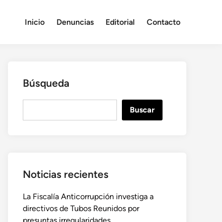
Inicio
Denuncias
Editorial
Contacto
Búsqueda
B
Buscar
u
s
c
a
r
Noticias recientes
La Fiscalía Anticorrupción investiga a
directivos de Tubos Reunidos por
presuntas irregularidades