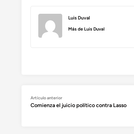
Luis Duval
Más de Luis Duval
Navegación
Artículo
Artículo anterior
anterior:
Comienza el juicio político contra Lasso
de
entradas